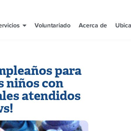
ervicios
Voluntariado
Acerca de
Ubica
mpleaños para
s niños con
ales atendidos
ws!